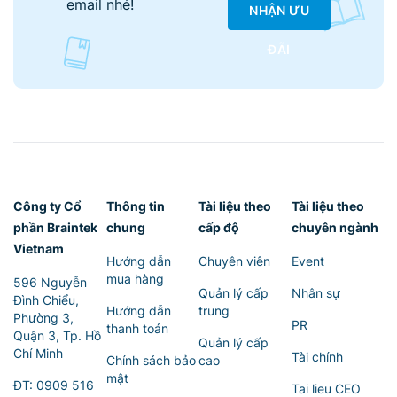
email nhé!
NHẬN ƯU
ĐÃI
Công ty Cổ
Thông tin
Tài liệu theo
Tài liệu theo
phần Braintek
chung
cấp độ
chuyên ngành
Vietnam
Hướng dẫn
Chuyên viên
Event
mua hàng
596 Nguyễn
Quản lý cấp
Nhân sự
Đình Chiểu,
Hướng dẫn
trung
Phường 3,
PR
thanh toán
Quận 3, Tp. Hồ
Quản lý cấp
Chí Minh
Tài chính
Chính sách bảo
cao
mật
ĐT:
0909 516
Tai lieu CEO