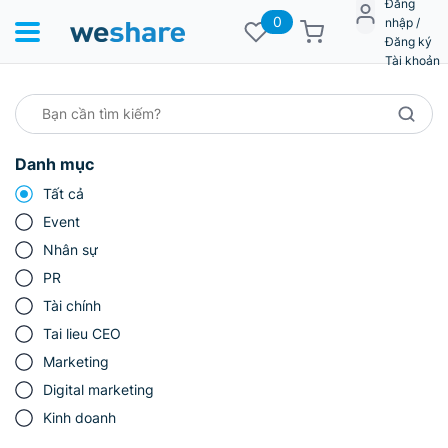
Đăng
0
nhập /
Đăng ký
Tài khoản
Danh mục
Tất cả
Event
Nhân sự
PR
Tài chính
Tai lieu CEO
Marketing
Digital marketing
Kinh doanh