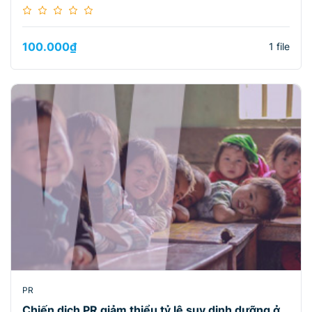
100.000
₫
1 file
PR
Chiến dịch PR giảm thiểu tỷ lệ suy dinh dưỡng ở