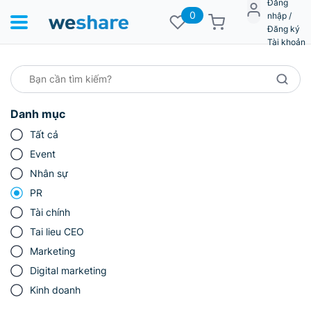
Đăng
0
nhập /
Đăng ký
Tài khoản
Danh mục
Tất cả
Event
Nhân sự
PR
Tài chính
Tai lieu CEO
Marketing
Digital marketing
Kinh doanh