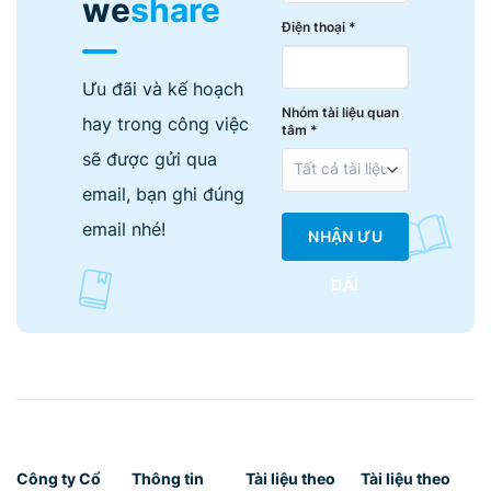
we
share
Điện thoại *
Ưu đãi và kế hoạch
Nhóm tài liệu quan
hay trong công việc
tâm *
sẽ được gửi qua
email, bạn ghi đúng
email nhé!
NHẬN ƯU
ĐÃI
Công ty Cổ
Thông tin
Tài liệu theo
Tài liệu theo