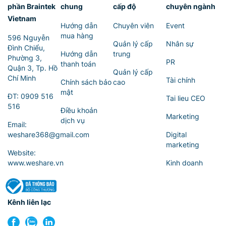
phần Braintek
chung
cấp độ
chuyên ngành
Vietnam
Hướng dẫn
Chuyên viên
Event
mua hàng
596 Nguyễn
Quản lý cấp
Nhân sự
Đình Chiểu,
Hướng dẫn
trung
Phường 3,
PR
thanh toán
Quận 3, Tp. Hồ
Quản lý cấp
Chí Minh
Tài chính
Chính sách bảo
cao
mật
ĐT:
0909 516
Tai lieu CEO
516
Điều khoản
Marketing
dịch vụ
Email:
weshare368@gmail.com
Digital
marketing
Website:
www.weshare.vn
Kinh doanh
Kênh liên lạc