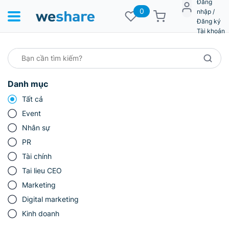
Đăng
0
nhập /
Đăng ký
Tài khoản
Danh mục
Tất cả
Event
Nhân sự
PR
Tài chính
Tai lieu CEO
Marketing
Digital marketing
Kinh doanh