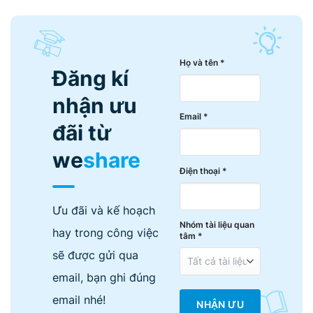
Họ và tên *
Đăng kí
nhận ưu
Email *
đãi từ
we
share
Điện thoại *
Ưu đãi và kế hoạch
Nhóm tài liệu quan
hay trong công việc
tâm *
sẽ được gửi qua
email, bạn ghi đúng
email nhé!
NHẬN ƯU