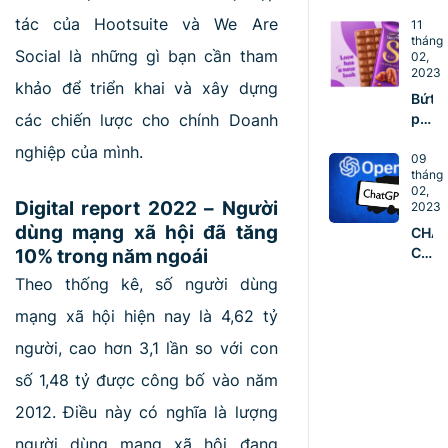
DO
ngũ
tác của Hootsuite và We Are
DOA
11
vững
tháng
NGHI
mạn
Social là những gì bạn cần tham
02,
NÊN
2023
ĐÀO
khảo để triển khai và xây dựng
Bứt
TẠO
các chiến lược cho chính Doanh
phá
ĐỘI
với
NGŨ
nghiệp của mình.
5 ý
09
COR
tháng
tưởn
TEA
02,
Mark
Digital report 2022 – Người
NGA
2023
sáng
TỪ
dùng mạng xã hội đã tăng
CHA
tạo
HÔM
10% trong năm ngoái
CÁN
mùa
NAY
MỐC
Valen
Theo thống kê, số người dùng
100
TRIỆ
mạng xã hội hiện nay là 4,62 tỷ
NGƯ
người, cao hơn 3,1 lần so với con
DÙN
CHỈ
số 1,48 tỷ được công bố vào năm
SAU
2012. Điều này có nghĩa là lượng
2
THÁ
người dùng mạng xã hội đang