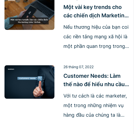
giảm một số tính năng của
Một vài key trends cho
các chiến dịch Marketing
bản miễn phí. Như đã thông
trên TikTok
báo từ trước, Zalo chính
Nếu thương hiệu của bạn coi
thức triển khai 3 gói thuê
các nền tảng mạng xã hội là
bao tháng cho [...]
một phần quan trọng trong
chiến lược marketing, thì
một số insights này sẽ giúp
26 tháng 07, 2022
bạn cải thiện các chiến dịch
Customer Needs: Làm
thế nào để hiểu nhu cầu
marketing trên TikTok. Được
khách hàng?
chính thức ra mắt vào năm
Với tư cách là các marketer,
2016 và có mặt trên toàn
một trong những nhiệm vụ
cầu vào năm 2018, TikTok
hàng đầu của chúng ta là
[...]
giải quyết các vấn đề mà