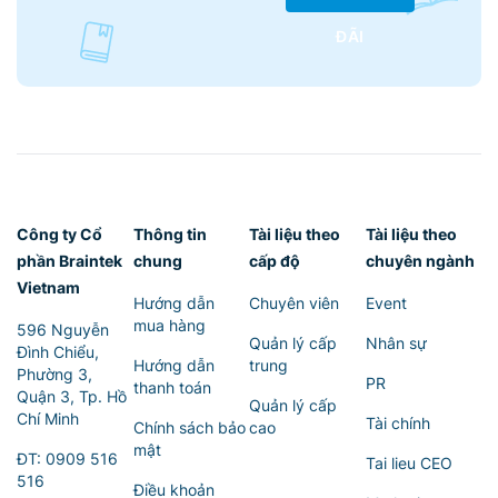
ĐÃI
Công ty Cổ
Thông tin
Tài liệu theo
Tài liệu theo
phần Braintek
chung
cấp độ
chuyên ngành
Vietnam
Hướng dẫn
Chuyên viên
Event
mua hàng
596 Nguyễn
Quản lý cấp
Nhân sự
Đình Chiểu,
Hướng dẫn
trung
Phường 3,
PR
thanh toán
Quận 3, Tp. Hồ
Quản lý cấp
Chí Minh
Tài chính
Chính sách bảo
cao
mật
ĐT:
0909 516
Tai lieu CEO
516
Điều khoản