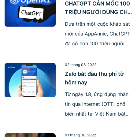
đình đám nhằm gia tăng
CHATGPT CÁN MỐC 100
TRIỆU NGƯỜI DÙNG CHỈ
doanh thu, kết nối khách
SAU 2 THÁNG RA MẮT
hàng và nâng tầm thương
Dựa trên một cuộc khảo sát
hiệu. Cùng điểm lại một số ý
mới của AppAnnie, ChatGPT
tưởng Marketing độc đáo
đã có hơn 100 triệu người
mùa [...]
dùng trên toàn thế giới chỉ
sau 2 tháng ra mắt. ChatGPT
02 tháng 08, 2022
đã phủ sóng khắp thế giới
Zalo bắt đầu thu phí từ
hôm nay
bằng công nghệ AI tích hợp
trò chuyện của nó. Điều này
Từ ngày 1.8, ứng dụng nhắn
khiến cho ChatGPT trở thành
tin qua internet (OTT) phổ
ứng dụng cho người [...]
biến nhất tại Việt Nam bắt
đầu tính gói thuê bao đối với
người dùng, đồng thời cắt
01 tháng 08, 2022