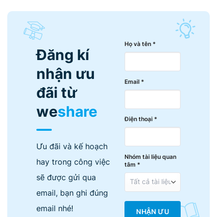
Họ và tên *
Đăng kí
nhận ưu
Email *
đãi từ
we
share
Điện thoại *
Ưu đãi và kế hoạch
Nhóm tài liệu quan
hay trong công việc
tâm *
sẽ được gửi qua
email, bạn ghi đúng
email nhé!
NHẬN ƯU