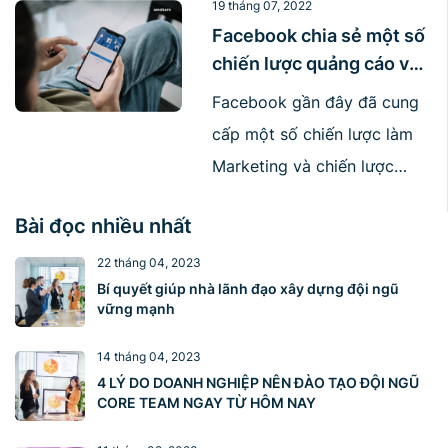
khách hàng đang gặp phải,
19 tháng 07, 2022
hay nói cách khác, chúng ta
Facebook chia sẻ một số
chiến lược quảng cáo và
cần tìm đủ mọi cách để đáp
Marketing mới
ứng nhu cầu khách hàng và
Facebook gần đây đã cung
mong muốn của họ. Tuy
cấp một số chiến lược làm
nhiên, về mặt [...]
Marketing và chiến lược
quảng cáo mới, cách các
Bài đọc nhiều nhất
thương hiệu có thể tối đa
hoá hiệu suất của các chiến
22 tháng 04, 2023
Bí quyết giúp nhà lãnh đạo xây dựng đội ngũ
dịch thông qua các sự kiện
vững mạnh
thể thao. Với những nội dung
mà Facebook chia sẻ bên
14 tháng 04, 2023
4 LÝ DO DOANH NGHIỆP NÊN ĐÀO TẠO ĐỘI NGŨ
dưới, các thương hiệu có thể
CORE TEAM NGAY TỪ HÔM NAY
[...]