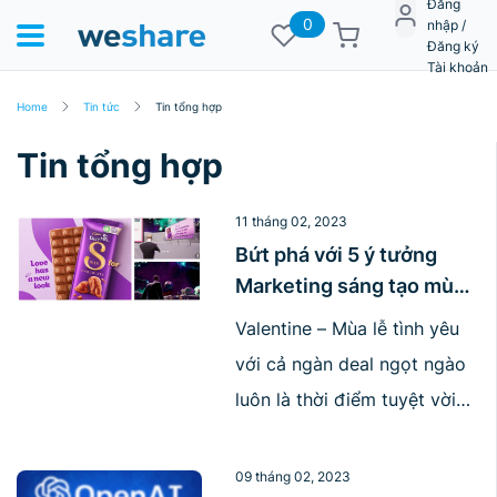
Đăng
0
nhập /
Đăng ký
Tài khoản
Home
Tin tức
Tin tổng hợp
Tin tổng hợp
11 tháng 02, 2023
Bứt phá với 5 ý tưởng
Marketing sáng tạo mùa
Valentine
Valentine – Mùa lễ tình yêu
với cả ngàn deal ngọt ngào
luôn là thời điểm tuyệt vời
để các nhãn hàng tung ra
loạt chiến dịch Marketing
09 tháng 02, 2023