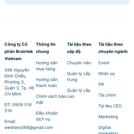
Công ty Cổ
Thông tin
Tài liệu theo
Tài liệu theo
phần Braintek
chung
cấp độ
chuyên ngành
Vietnam
Hướng dẫn
Chuyên viên
Event
mua hàng
596 Nguyễn
Quản lý cấp
Nhân sự
Đình Chiểu,
Hướng dẫn
trung
Phường 3,
PR
thanh toán
Quận 3, Tp. Hồ
Quản lý cấp
Chí Minh
Tài chính
Chính sách bảo
cao
mật
ĐT:
0909 516
Tai lieu CEO
516
Điều khoản
Marketing
dịch vụ
Email:
weshare368@gmail.com
Digital
marketing