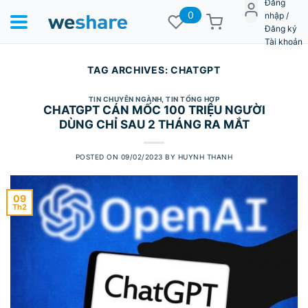
Đăng
0
nhập /
Đăng ký
Tài khoản
TAG ARCHIVES:
CHATGPT
TIN CHUYÊN NGÀNH
,
TIN TỔNG HỢP
CHATGPT CÁN MỐC 100 TRIỆU NGƯỜI
DÙNG CHỈ SAU 2 THÁNG RA MẮT
POSTED ON
09/02/2023
BY
HUYNH THANH
09
Th2