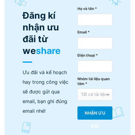
Họ và tên *
Đăng kí
nhận ưu
Email *
đãi từ
we
share
Điện thoại *
Ưu đãi và kế hoạch
Nhóm tài liệu quan
hay trong công việc
tâm *
sẽ được gửi qua
email, bạn ghi đúng
email nhé!
NHẬN ƯU
ĐÃI