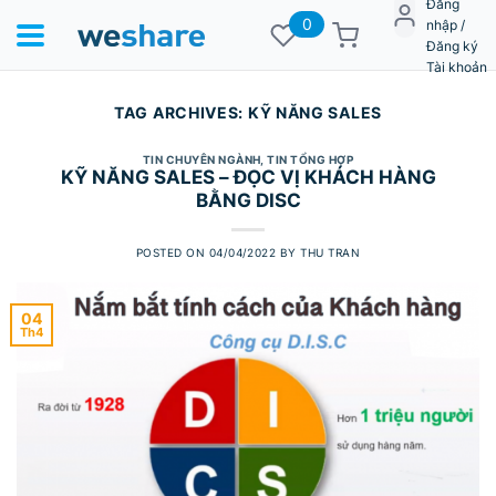
Đăng
0
nhập /
Đăng ký
Tài khoản
TAG ARCHIVES:
KỸ NĂNG SALES
TIN CHUYÊN NGÀNH
,
TIN TỔNG HỢP
KỸ NĂNG SALES – ĐỌC VỊ KHÁCH HÀNG
BẰNG DISC
POSTED ON
04/04/2022
BY
THU TRAN
04
Th4