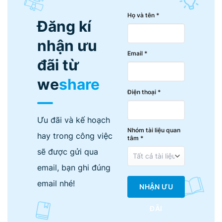
Họ và tên *
Đăng kí
nhận ưu
Email *
đãi từ
we
share
Điện thoại *
Ưu đãi và kế hoạch
Nhóm tài liệu quan
hay trong công việc
tâm *
sẽ được gửi qua
email, bạn ghi đúng
email nhé!
NHẬN ƯU
ĐÃI