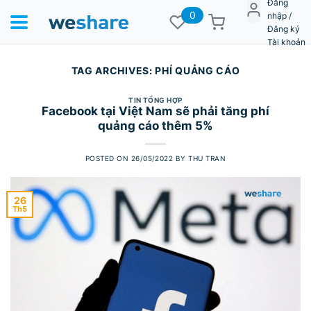
Đăng
0
nhập /
Đăng ký
Tài khoản
TAG ARCHIVES:
PHÍ QUẢNG CÁO
TIN TỔNG HỢP
Facebook tại Việt Nam sẽ phải tăng phí
quảng cáo thêm 5%
POSTED ON
26/05/2022
BY
THU TRAN
26
Th5