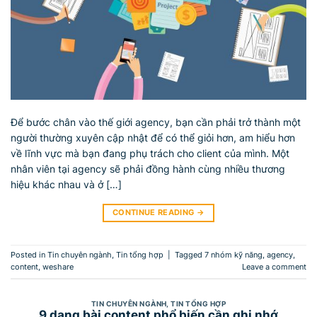
Để bước chân vào thế giới agency, bạn cần phải trở thành một
người thường xuyên cập nhật để có thể giỏi hơn, am hiểu hơn
về lĩnh vực mà bạn đang phụ trách cho client của mình. Một
nhân viên tại agency sẽ phải đồng hành cùng nhiều thương
hiệu khác nhau và ở […]
CONTINUE READING
→
Posted in
Tin chuyên ngành
,
Tin tổng hợp
|
Tagged
7 nhóm kỹ năng
,
agency
,
content
,
weshare
Leave a comment
TIN CHUYÊN NGÀNH
,
TIN TỔNG HỢP
9 dạng bài content phổ biến cần ghi nhớ