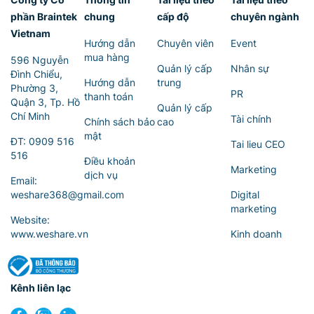
phần Braintek
chung
cấp độ
chuyên ngành
Vietnam
Hướng dẫn
Chuyên viên
Event
mua hàng
596 Nguyễn
Quản lý cấp
Nhân sự
Đình Chiểu,
Hướng dẫn
trung
Phường 3,
PR
thanh toán
Quận 3, Tp. Hồ
Quản lý cấp
Chí Minh
Tài chính
Chính sách bảo
cao
mật
ĐT:
0909 516
Tai lieu CEO
516
Điều khoản
Marketing
dịch vụ
Email:
weshare368@gmail.com
Digital
marketing
Website:
www.weshare.vn
Kinh doanh
Kênh liên lạc