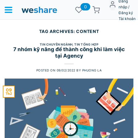
Đăng
0
nhập /
Đăng ký
Tài khoản
TAG ARCHIVES:
CONTENT
TIN CHUYÊN NGÀNH
,
TIN TỔNG HỢP
7 nhóm kỹ năng để thành công khi làm việc
tại Agency
POSTED ON
09/02/2022
BY
PHUONG LA
09
Th2